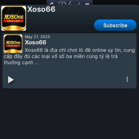
Podcasts
Xoso66
Subscribe
May 21, 2025
Xoso66
Xoso66 là địa chỉ chơi lô đề online uy tín, cung
cấp đầy đủ các loại xổ số ba miền cùng tỷ lệ trả
thưởng cạnh ...