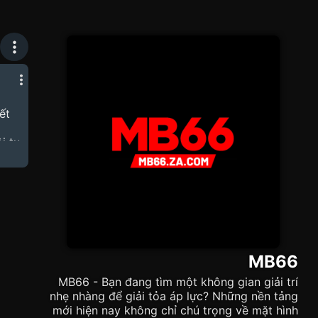
ết
i tụ.
g
MB66
MB66 - Bạn đang tìm một không gian giải trí
nhẹ nhàng để giải tỏa áp lực? Những nền tảng
mới hiện nay không chỉ chú trọng về mặt hình