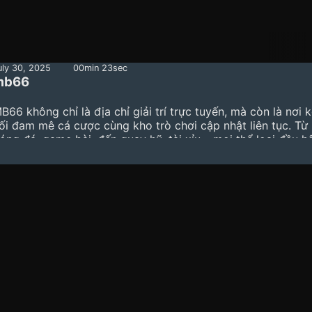
uly 30, 2025
00min 23sec
mb66
B66⁠ không chỉ là địa chỉ giải trí trực tuyến, mà còn là nơi k
ối đam mê cá cược cùng kho trò chơi cập nhật liên tục. Từ
óng đá, game bài, đến quay hũ, tài xỉu – mọi thể loại đều hộ
iao dịch bảo mật, hỗ trợ mọi lúc, an toàn trải nghiệm.Thôn
in:Website: ⁠https://mb66.za.com/⁠Email:
ontact@mb66za.comSĐT: 0788927126Địa chỉ: 88 Đ. Tam
rinh, Yên Sở...